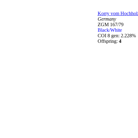
Korry vom Hochhol
Germany
ZGM 167/79
Black/White
COI 8 gen: 2.228%
Offspring:
4