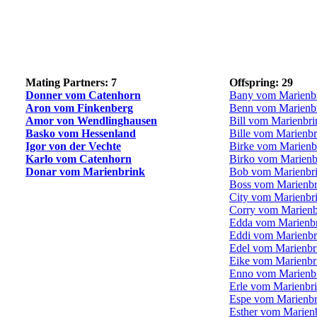
Mating Partners: 7
Offspring: 29
Donner vom Catenhorn
Bany vom Marienb
Aron vom Finkenberg
Benn vom Marienb
Amor von Wendlinghausen
Bill vom Marienbri
Basko vom Hessenland
Bille vom Marienbr
Igor von der Vechte
Birke vom Marienb
Karlo vom Catenhorn
Birko vom Marienb
Donar vom Marienbrink
Bob vom Marienbr
Boss vom Marienbr
City vom Marienbr
Corry vom Marienb
Edda vom Marienb
Eddi vom Marienbr
Edel vom Marienbr
Eike vom Marienbr
Enno vom Marienb
Erle vom Marienbr
Espe vom Marienbr
Esther vom Marien