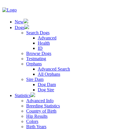
New
Dogs
Search Dogs
Advanced
Health
ID
Browse Dogs
Testmating
Orphans
Advanced Search
All Orphans
Sire Dam
Dog Dam
Dog Sire
Statistics
Advanced Info
Breeding Statistics
Country of Birth
Hip Results
Colors
Birth Years