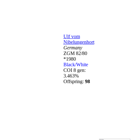
Ulf vom
Nibelungenhort
Germany
ZGM 82/80
*1980
Black/White
COI 8 gen:
3.463%
Offspring:
98