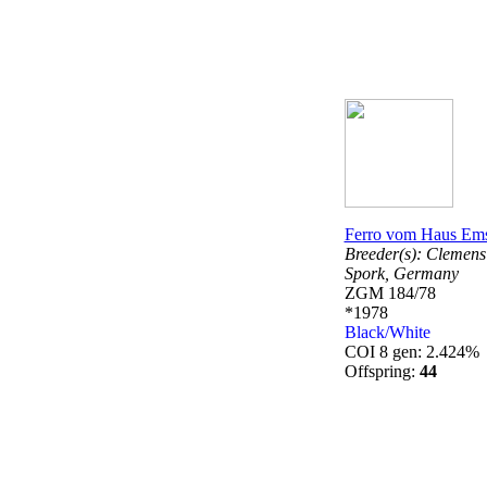
Ferro vom Haus Em
Breeder(s):
Clemens
Spork,
Germany
ZGM 184/78
*1978
Black/White
COI 8 gen: 2.424%
Offspring:
44