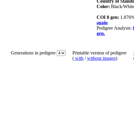
Country of Stand
Color:
Black/Whit
COI 8 gen:
1.876
again
Pedigree Analysis:
gen.
Generations in pedigree
Printable version of pedigree
(
with
/
without images
)