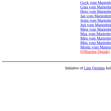
Geck vom Marienb
Gina vom Marienbr
Hero vom Marienb
Jan vom Marienbri
Jenni vom Marienb
Juri vom Marienbri
Maja vom Marienb
Max vom Marienbr
Mira vom Marienbr
Miss vom Marienbr
Moritz vom Marien
(Offspring Details)
Initiative of
Line Oermen
bui