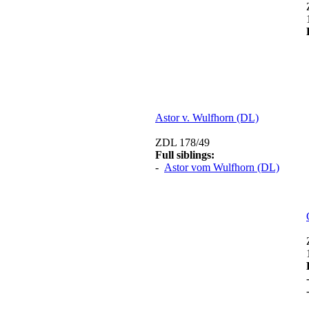
Astor v. Wulfhorn (DL)
ZDL 178/49
Full siblings:
-
Astor vom Wulfhorn (DL)