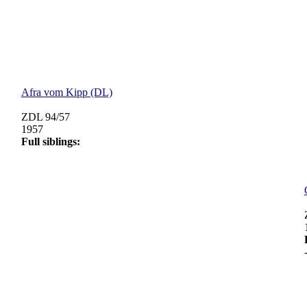
Afra vom Kipp (DL)
ZDL 94/57
1957
Full siblings: