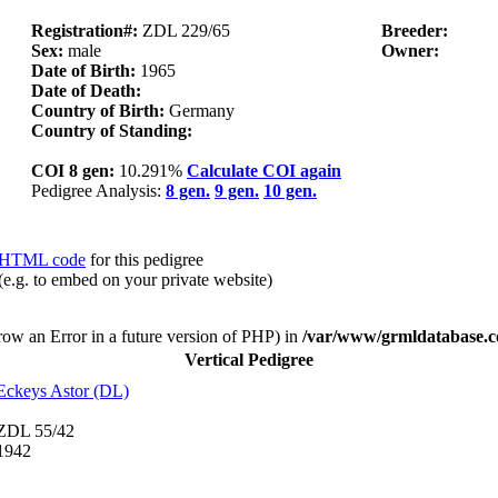
Registration#:
ZDL 229/65
Breeder:
Sex:
male
Owner:
Date of Birth:
1965
Date of Death:
Country of Birth:
Germany
Country of Standing:
COI 8 gen:
10.291%
Calculate COI again
Pedigree Analysis:
8 gen.
9 gen.
10 gen.
HTML code
for this pedigree
(e.g. to embed on your private website)
hrow an Error in a future version of PHP) in
/var/www/grmldatabase.c
Vertical Pedigree
Eckeys Astor (DL)
ZDL 55/42
1942