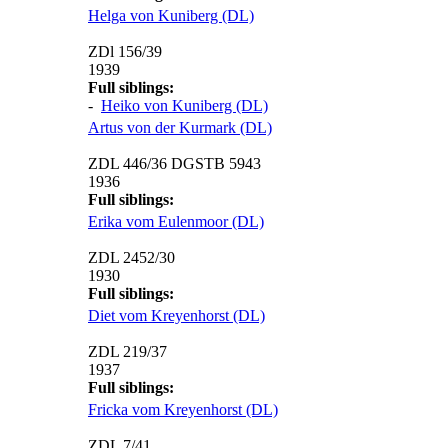
Helga von Kuniberg (DL)
ZDl 156/39
1939
Full siblings:
-
Heiko von Kuniberg (DL)
Artus von der Kurmark (DL)
ZDL 446/36 DGSTB 5943
1936
Full siblings:
Erika vom Eulenmoor (DL)
ZDL 2452/30
1930
Full siblings:
Diet vom Kreyenhorst (DL)
ZDL 219/37
1937
Full siblings:
Fricka vom Kreyenhorst (DL)
ZDL 7/41