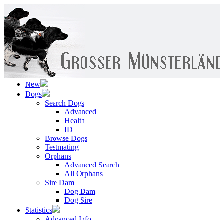
New
Dogs
Search Dogs
Advanced
Health
ID
Browse Dogs
Testmating
Orphans
Advanced Search
All Orphans
Sire Dam
Dog Dam
Dog Sire
Statistics
Advanced Info