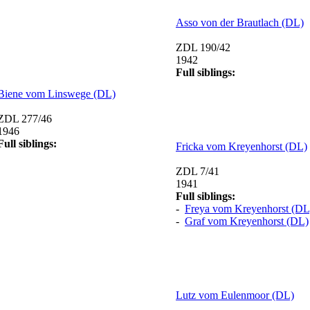
Asso von der Brautlach (DL)
ZDL 190/42
1942
Full siblings:
Biene vom Linswege (DL)
ZDL 277/46
1946
Full siblings:
Fricka vom Kreyenhorst (DL)
ZDL 7/41
1941
Full siblings:
-
Freya vom Kreyenhorst (DL
-
Graf vom Kreyenhorst (DL)
Lutz vom Eulenmoor (DL)