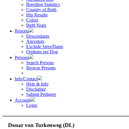
Breeding Statistics
Country of Birth
Hip Results
Colors
Birth Years
Reports
Descendants
Ancestors
Exclude Sires/Dams
Orphans per Dog
Persons
Search Persons
Browse Persons
Info/Contact
Help & Info
Disclaimer
Submit Pedigree
Account
Login
Donar von Turkenweg (DL)